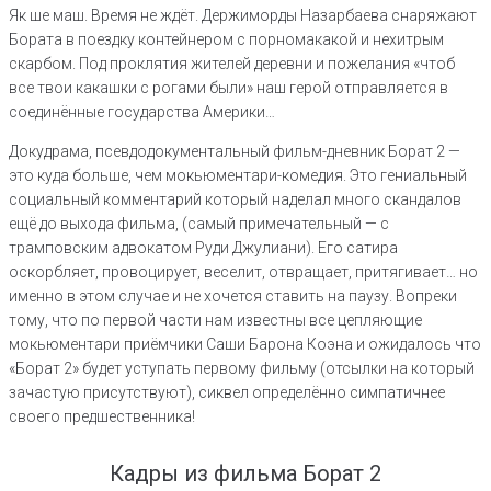
Як ше маш. Время не ждёт. Держиморды Назарбаева снаряжают
Бората в поездку контейнером с порномакакой и нехитрым
скарбом. Под проклятия жителей деревни и пожелания «чтоб
все твои какашки с рогами были» наш герой отправляется в
соединённые государства Америки…
Докудрама, псевдодокументальный фильм-дневник Борат 2 —
это куда больше, чем мокьюментари-комедия. Это гениальный
социальный комментарий который наделал много скандалов
ещё до выхода фильма, (самый примечательный — с
трамповским адвокатом Руди Джулиани). Его сатира
оскорбляет, провоцирует, веселит, отвращает, притягивает… но
именно в этом случае и не хочется ставить на паузу. Вопреки
тому, что по первой части нам известны все цепляющие
мокьюментари приёмчики Саши Барона Коэна и ожидалось что
«Борат 2» будет уступать первому фильму (отсылки на который
зачастую присутствуют), сиквел определённо симпатичнее
своего предшественника!
Кадры из фильма Борат 2