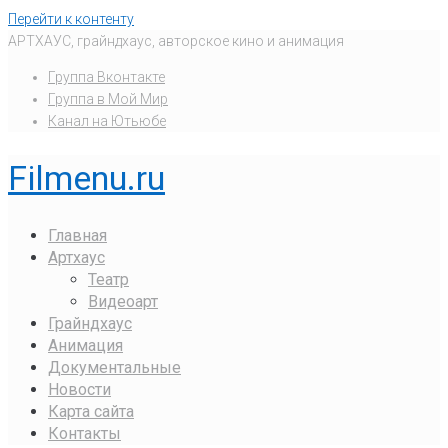
Перейти к контенту
АРТХАУС, грайндхаус, авторское кино и анимация
Группа Вконтакте
Группа в Мой Мир
Канал на Ютьюбе
Filmenu.ru
Главная
Артхаус
Театр
Видеоарт
Грайндхаус
Анимация
Документальные
Новости
Карта сайта
Контакты