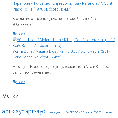
Паранойя / Тихое место для убийства / Paranoia / A Quiet
Place To Kill (1970 Умберто Ленци)
В отличие от первых двух лент «Такой нежной…» и
«Оргазмо«,…
Далее »
Убить Бога / Matar a Dios / Killing God / Бог смерти (2017
Кайе Касас, Альберт Пинто)
Накануне Нового Года супружеская чета Ана и Карлос
выясняют семейные…
Далее »
Метки
арт-хаус
артхаус
биография
болезнь
безысходность
боевик
война