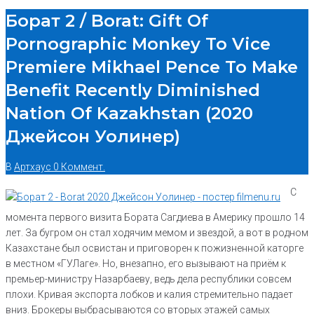
Борат 2 / Borat: Gift Of
Pornographic Monkey To Vice
Premiere Mikhael Pence To Make
Benefit Recently Diminished
Nation Of Kazakhstan (2020
Джейсон Уолинер)
В
Артхаус
0 Коммент.
С
момента первого визита Бората Сагдиева в Америку прошло 14
лет. За бугром он стал ходячим мемом и звездой, а вот в родном
Казахстане был освистан и приговорен к пожизненной каторге
в местном «ГУЛаге». Но, внезапно, его вызывают на приём к
премьер-министру Назарбаеву, ведь дела республики совсем
плохи. Кривая экспорта лобков и калия стремительно падает
вниз. Брокеры выбрасываются со вторых этажей самых