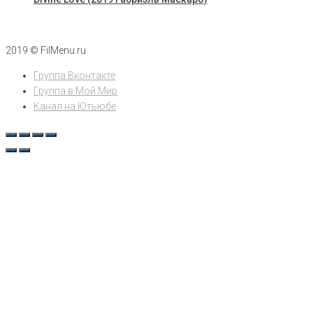
2019 © FilMenu.ru
Группа Вконтакте
Группа в Мой Мир
Канал на Ютьюбе