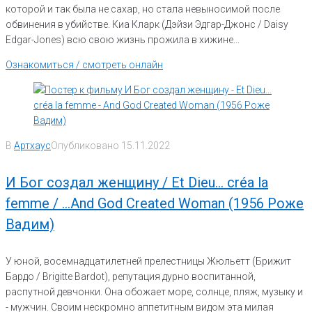
которой и так была не сахар, но стала невыносимой после
обвинения в убийстве. Киа Кларк (Дэйзи Эдгар-Джонс / Daisy
Edgar-Jones) всю свою жизнь прожила в хижине...
Ознакомиться / смотреть онлайн
В
Артхаус
Опубликовано
15.11.2022
И Бог создал женщину / Et Dieu… créa la
femme / …And God Created Woman (1956 Роже
Вадим)
У юной, восемнадцатилетней прелестницы Жюльетт (Брижит
Бардо / Brigitte Bardot), репутация дурно воспитанной,
распутной девчонки. Она обожает море, солнце, пляж, музыку и
- мужчин. Своим нескромно аппетитным видом эта милая