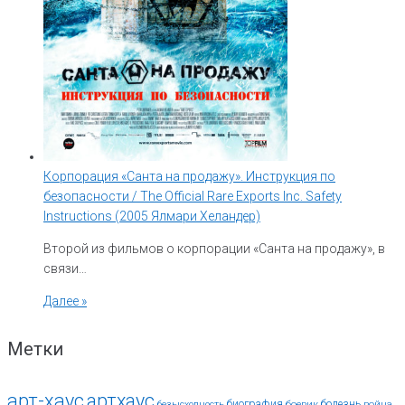
Корпорация «Санта на продажу». Инструкция по
безопасности / The Official Rare Exports Inc. Safety
Instructions (2005 Ялмари Хеландер)
Второй из фильмов о корпорации «Санта на продажу», в
связи…
Далее »
Метки
арт-хаус
артхаус
биография
болезнь
безысходность
боевик
война