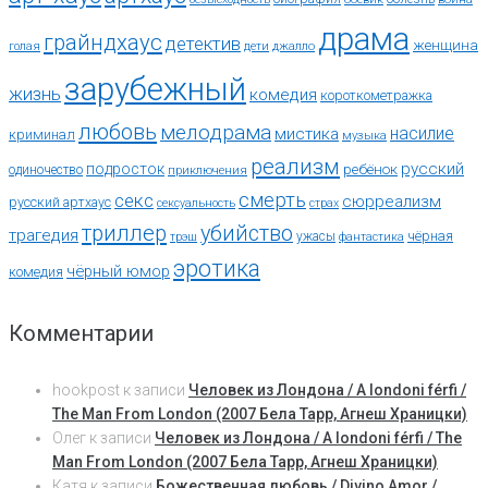
драма
грайндхаус
детектив
женщина
голая
дети
джалло
зарубежный
жизнь
комедия
короткометражка
любовь
мелодрама
насилие
мистика
криминал
музыка
реализм
русский
подросток
ребёнок
одиночество
приключения
смерть
секс
сюрреализм
русский артхаус
сексуальность
страх
триллер
убийство
трагедия
чёрная
ужасы
трэш
фантастика
эротика
чёрный юмор
комедия
Комментарии
hookpost
к записи
Человек из Лондона / A londoni férfi /
The Man From London (2007 Бела Тарр, Агнеш Храницки)
Олег
к записи
Человек из Лондона / A londoni férfi / The
Man From London (2007 Бела Тарр, Агнеш Храницки)
Катя
к записи
Божественная любовь / Divino Amor /