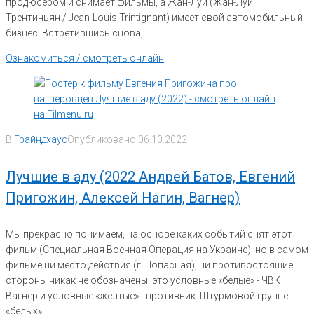
продюсером и снимает фильмы, а Жан-Луи (Жан-Луи
Трентиньян / Jean-Louis Trintignant) имеет свой автомобильный
бизнес. Встретившись снова,...
Ознакомиться / смотреть онлайн
В
Грайндхаус
Опубликовано
06.10.2022
Лучшие в аду (2022 Андрей Батов, Евгений
Пригожин, Алексей Нагин, Вагнер)
Мы прекрасно понимаем, на основе каких событий снят этот
фильм (Специальная Военная Операция на Украине), но в самом
фильме ни место действия (г. Попасная), ни противостоящие
стороны никак не обозначены: это условные «белые» - ЧВК
Вагнер и условные «жёлтые» - противник. Штурмовой группе
«белых»...