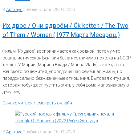
В
Артхаус
Опубликовано
28.01.2023
Их двое / Они вдвоём / Ök ketten / The Two
of Them / Women (1977 Марта Месарош)
Фильм "Их двое" воспринимается как родной, потому-что
социалистическая Венгрия была неотличимо похожа на СССР
тех лет. У Марии (Марина Влади / Marina Vlady), коменданта
женского общежития, упорядоченная семейная жизнь, но
парадоксально безжизненные отношения. Бытовая ситуация,
которая побуждает пустить жить у себя дома малознакомую
девушку,...
Ознакомиться / смотреть онлайн
В
Артхаус
Опубликовано
15.01.2023