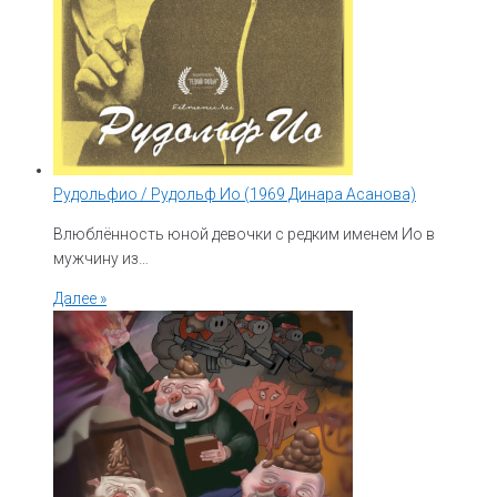
Рудольфио / Рудольф Ио (1969 Динара Асанова)
Влюблённость юной девочки с редким именем Ио в
мужчину из…
Далее »