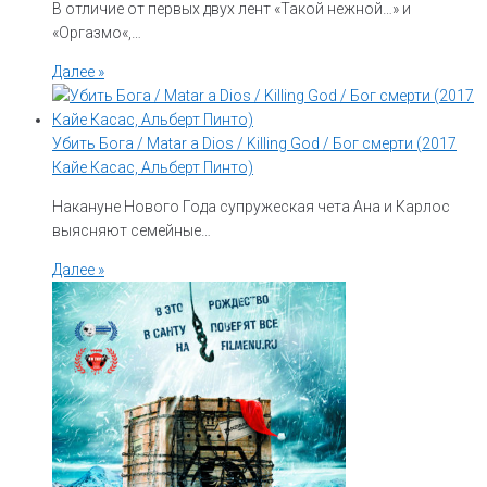
В отличие от первых двух лент «Такой нежной…» и
«Оргазмо«,…
Далее »
Убить Бога / Matar a Dios / Killing God / Бог смерти (2017
Кайе Касас, Альберт Пинто)
Накануне Нового Года супружеская чета Ана и Карлос
выясняют семейные…
Далее »