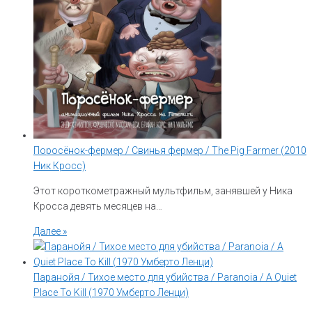
Поросёнок-фермер / Свинья фермер / The Pig Farmer (2010
Ник Кросс)
Этот короткометражный мультфильм, занявшей у Ника
Кросса девять месяцев на…
Далее »
Паранойя / Тихое место для убийства / Paranoia / A Quiet
Place To Kill (1970 Умберто Ленци)