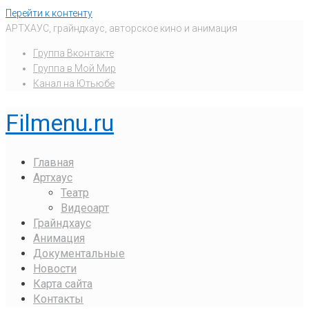
Перейти к контенту
АРТХАУС, грайндхаус, авторское кино и анимация
Группа Вконтакте
Группа в Мой Мир
Канал на Ютьюбе
Filmenu.ru
Главная
Артхаус
Театр
Видеоарт
Грайндхаус
Анимация
Документальные
Новости
Карта сайта
Контакты