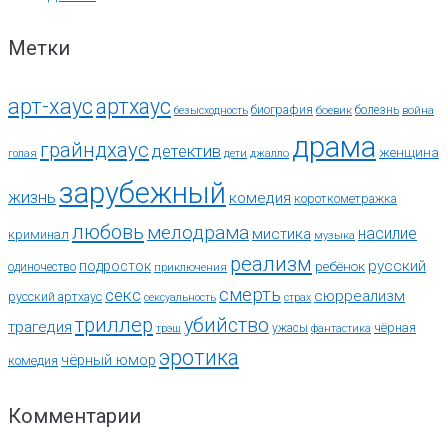
Метки
арт-хаус
артхаус
биография
болезнь
безысходность
боевик
война
драма
грайндхаус
детектив
женщина
голая
дети
джалло
зарубежный
жизнь
комедия
короткометражка
любовь
мелодрама
насилие
мистика
криминал
музыка
реализм
русский
подросток
ребёнок
одиночество
приключения
смерть
секс
сюрреализм
русский артхаус
сексуальность
страх
триллер
убийство
трагедия
чёрная
ужасы
трэш
фантастика
эротика
чёрный юмор
комедия
Комментарии