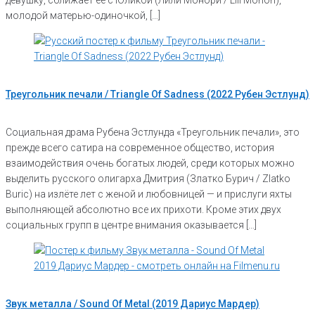
девушку, сближает её с Юликой (Лили Монори / Lili Monori),
молодой матерью-одиночкой, […]
Треугольник печали / Triangle Of Sadness (2022 Рубен Эстлунд)
Социальная драма Рубена Эстлунда «Треугольник печали», это
прежде всего сатира на современное общество, история
взаимодействия очень богатых людей, среди которых можно
выделить русского олигарха Дмитрия (Златко Бурич / Zlatko
Buric) на излёте лет с женой и любовницей — и прислуги яхты
выполняющей абсолютно все их прихоти. Кроме этих двух
социальных групп в центре внимания оказывается […]
Звук металла / Sound Of Metal (2019 Дариус Мардер)