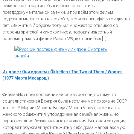
режиссёра), в картине был использовал стиль
псевдодокументальной съемки, и при всём этом фильм
содержал множество высокобюджетных спецэффектов для тех
лет. «Выжить в Йобурге» получил множество откликов со
стороны зрителей и кинокритиков, породив известный
полнометражный фильм Район №9, который был […]
Их двое / Они вдвоём / Ök ketten / The Two of Them / Women
(1977 Марта Месарош)
Фильм «Их двое» воспринимается как родной, потому-что
социалистическая Венгрия была неотличимо похожа на СССР
тех лет. У Марии (Марина Влади / Marina Vlady), коменданта
женского общежития, упорядоченная семейная жизнь, но
парадоксально безжизненные отношения. Бытовая ситуация,
которая побуждает пустить жить у себя дома малознакомую