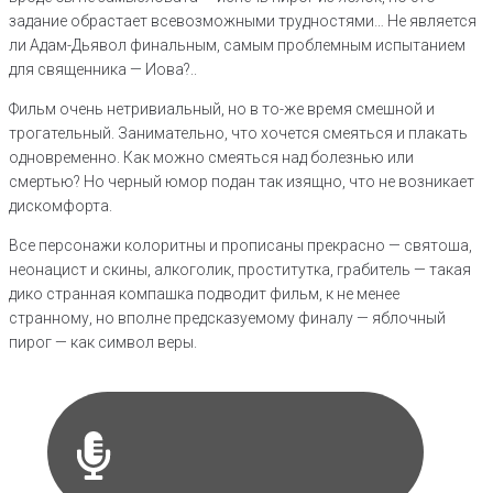
задание обрастает всевозможными трудностями… Не является
ли Адам-Дьявол финальным, самым проблемным испытанием
для священника — Иова?..
Фильм очень нетривиальный, но в то-же время смешной и
трогательный. Занимательно, что хочется смеяться и плакать
одновременно. Как можно смеяться над болезнью или
смертью? Но черный юмор подан так изящно, что не возникает
дискомфорта.
Все персонажи колоритны и прописаны прекрасно — святоша,
неонацист и скины, алкоголик, проститутка, грабитель — такая
дико странная компашка подводит фильм, к не менее
странному, но вполне предсказуемому финалу — яблочный
пирог — как символ веры.