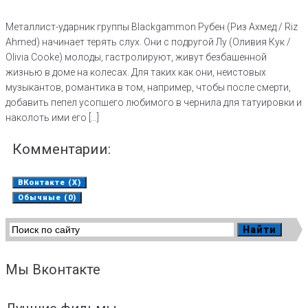
Металлист-ударник группы Blackgammon Рубен (Риз Ахмед / Riz
Ahmed) начинает терять слух. Они с подругой Лу (Оливия Кук /
Olivia Cooke) молоды, гастролируют, живут безбашенной
жизнью в доме на колесах. Для таких как они, неистовых
музыкантов, романтика в том, например, чтобы после смерти,
добавить пепел усопшего любимого в чернила для татуировки и
наколоть ими его […]
Комментарии:
ВКонтакте (
X
)
Обычные (0)
Добавить комментарий
Мы Вконтакте
Ваш адрес email не будет опубликован.
Обязательные поля
помечены
*