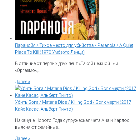
Паранойя / Тихое место для убийства / Paranoia / A Quiet
Place To Kill (1970 Умберто Ленци)
В отличие от первых двух лент «Такой нежной…» и
«Оргазмо«,…
Далее »
Убить Бога / Matar a Dios / Killing God / Бог смерти (2017
Кайе Касас, Альберт Пинто)
Накануне Нового Года супружеская чета Ана и Карлос
выясняют семейные…
Далее »