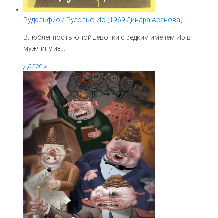
Рудольфио / Рудольф Ио (1969 Динара Асанова)
Влюблённость юной девочки с редким именем Ио в
мужчину из…
Далее »