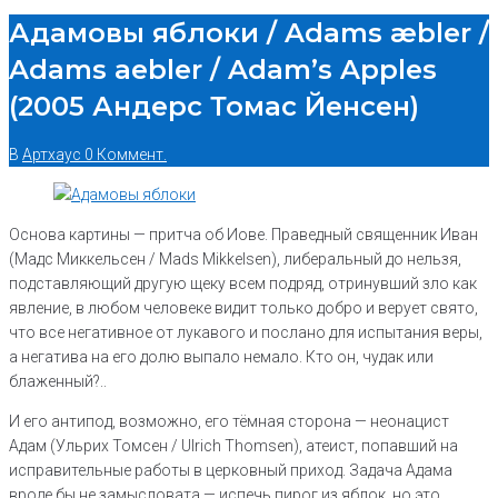
Адамовы яблоки / Adams æbler /
Adams aebler / Adam’s Apples
(2005 Андерс Томас Йенсен)
В
Артхаус
0 Коммент.
Основа картины — притча об Иове. Праведный священник Иван
(Мадс Миккельсен / Mads Mikkelsen), либеральный до нельзя,
подставляющий другую щеку всем подряд, отринувший зло как
явление, в любом человеке видит только добро и верует свято,
что все негативное от лукавого и послано для испытания веры,
а негатива на его долю выпало немало. Кто он, чудак или
блаженный?..
И его антипод, возможно, его тёмная сторона — неонацист
Адам (Ульрих Томсен / Ulrich Thomsen), атеист, попавший на
исправительные работы в церковный приход. Задача Адама
вроде бы не замысловата — испечь пирог из яблок, но это