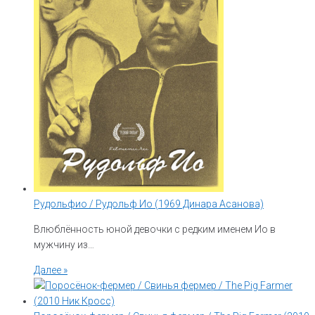
Рудольфио / Рудольф Ио (1969 Динара Асанова)
Влюблённость юной девочки с редким именем Ио в
мужчину из…
Далее »