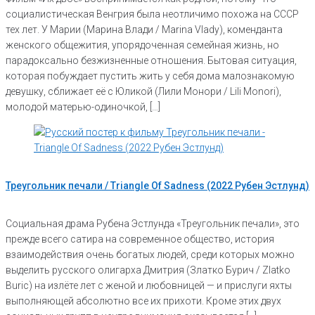
социалистическая Венгрия была неотличимо похожа на СССР
тех лет. У Марии (Марина Влади / Marina Vlady), коменданта
женского общежития, упорядоченная семейная жизнь, но
парадоксально безжизненные отношения. Бытовая ситуация,
которая побуждает пустить жить у себя дома малознакомую
девушку, сближает её с Юликой (Лили Монори / Lili Monori),
молодой матерью-одиночкой, […]
Треугольник печали / Triangle Of Sadness (2022 Рубен Эстлунд)
Социальная драма Рубена Эстлунда «Треугольник печали», это
прежде всего сатира на современное общество, история
взаимодействия очень богатых людей, среди которых можно
выделить русского олигарха Дмитрия (Златко Бурич / Zlatko
Buric) на излёте лет с женой и любовницей — и прислуги яхты
выполняющей абсолютно все их прихоти. Кроме этих двух