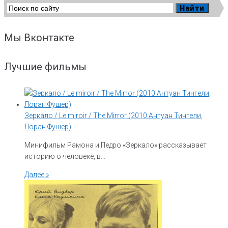
Добавить комментарий
Мы Вконтакте
Ваш адрес email не будет опубликован.
Обязательные поля
помечены
*
Лучшие фильмы
Зеркало / Le miroir / The Mirror (2010 Антуан Тингели,
Лоран Фушер)
Минифильм Рамона и Педро «Зеркало» рассказывает
историю о человеке, в…
Далее »
Сохранить моё имя, email и адрес сайта в этом браузере для
последующих моих комментариев.
Оповещать меня о новых комментариях.