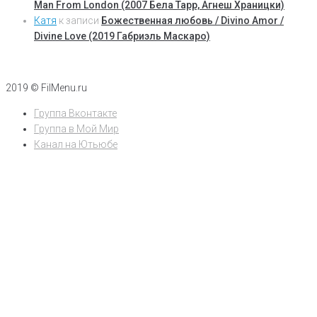
Man From London (2007 Бела Тарр, Агнеш Храницки)
Катя
к записи
Божественная любовь / Divino Amor /
Divine Love (2019 Габриэль Маскаро)
2019 © FilMenu.ru
Группа Вконтакте
Группа в Мой Мир
Канал на Ютьюбе