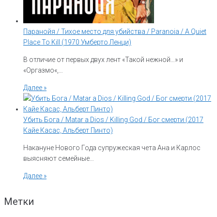
Паранойя / Тихое место для убийства / Paranoia / A Quiet
Place To Kill (1970 Умберто Ленци)
В отличие от первых двух лент «Такой нежной…» и
«Оргазмо«,…
Далее »
Убить Бога / Matar a Dios / Killing God / Бог смерти (2017
Кайе Касас, Альберт Пинто)
Накануне Нового Года супружеская чета Ана и Карлос
выясняют семейные…
Далее »
Метки