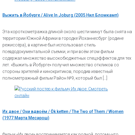
Выжить в Йобурге / Alive In Joburg (2005 Нил Бломкамп)
Эта короткометражка длиной около шести минут была снята на
территории Южной Африки в городке Йоханнесбург (родине
режиссёра), в картине был использовал стиль
псевдодокументальной съемки, и при всём этом фильм
содержал множество высокобюджетных спецэффектов для тех
лет. «Выжить в Йобурге» получил множество откликов со
стороны зрителей и кинокритиков, породив известный
полнометражный фильм Район №9, который был […]
Их двое / Они вдвоём / Ök ketten / The Two of Them / Women
(1977 Марта Месарош)
Фильм «Их двое» воспринимается как родной, потому-что