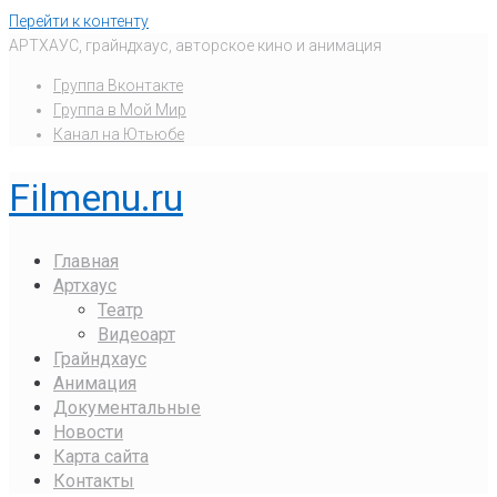
Перейти к контенту
АРТХАУС, грайндхаус, авторское кино и анимация
Группа Вконтакте
Группа в Мой Мир
Канал на Ютьюбе
Filmenu.ru
Главная
Артхаус
Театр
Видеоарт
Грайндхаус
Анимация
Документальные
Новости
Карта сайта
Контакты