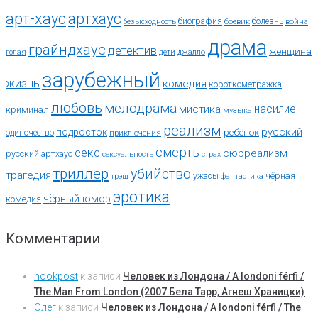
арт-хаус
артхаус
биография
болезнь
безысходность
боевик
война
драма
грайндхаус
детектив
женщина
голая
дети
джалло
зарубежный
жизнь
комедия
короткометражка
любовь
мелодрама
насилие
мистика
криминал
музыка
реализм
русский
подросток
ребёнок
одиночество
приключения
смерть
секс
сюрреализм
русский артхаус
сексуальность
страх
триллер
убийство
трагедия
чёрная
ужасы
трэш
фантастика
эротика
чёрный юмор
комедия
Комментарии
hookpost
к записи
Человек из Лондона / A londoni férfi /
The Man From London (2007 Бела Тарр, Агнеш Храницки)
Олег
к записи
Человек из Лондона / A londoni férfi / The